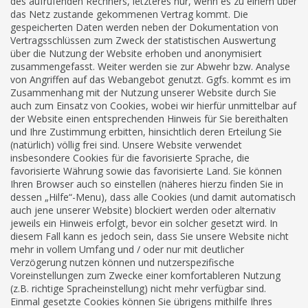
des aufrufenden Rechners, letzteres nur, wenn es zu einem über
das Netz zustande gekommenen Vertrag kommt. Die
gespeicherten Daten werden neben der Dokumentation von
Vertragsschlüssen zum Zweck der statistischen Auswertung
über die Nutzung der Website erhoben und anonymisiert
zusammengefasst. Weiter werden sie zur Abwehr bzw. Analyse
von Angriffen auf das Webangebot genutzt. Ggfs. kommt es im
Zusammenhang mit der Nutzung unserer Website durch Sie
auch zum Einsatz von Cookies, wobei wir hierfür unmittelbar auf
der Website einen entsprechenden Hinweis für Sie bereithalten
und Ihre Zustimmung erbitten, hinsichtlich deren Erteilung Sie
(natürlich) völlig frei sind. Unsere Website verwendet
insbesondere Cookies für die favorisierte Sprache, die
favorisierte Währung sowie das favorisierte Land. Sie können
Ihren Browser auch so einstellen (näheres hierzu finden Sie in
dessen „Hilfe“-Menu), dass alle Cookies (und damit automatisch
auch jene unserer Website) blockiert werden oder alternativ
jeweils ein Hinweis erfolgt, bevor ein solcher gesetzt wird. In
diesem Fall kann es jedoch sein, dass Sie unsere Website nicht
mehr in vollem Umfang und / oder nur mit deutlicher
Verzögerung nutzen können und nutzerspezifische
Voreinstellungen zum Zwecke einer komfortableren Nutzung
(z.B. richtige Spracheinstellung) nicht mehr verfügbar sind.
Einmal gesetzte Cookies können Sie übrigens mithilfe Ihres