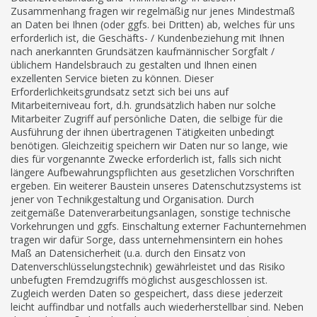
Zusammenhang fragen wir regelmäßig nur jenes Mindestmaß
an Daten bei Ihnen (oder ggfs. bei Dritten) ab, welches für uns
erforderlich ist, die Geschäfts- / Kundenbeziehung mit Ihnen
nach anerkannten Grundsätzen kaufmännischer Sorgfalt /
üblichem Handelsbrauch zu gestalten und Ihnen einen
exzellenten Service bieten zu können. Dieser
Erforderlichkeitsgrundsatz setzt sich bei uns auf
Mitarbeiterniveau fort, d.h. grundsätzlich haben nur solche
Mitarbeiter Zugriff auf persönliche Daten, die selbige für die
Ausführung der ihnen übertragenen Tätigkeiten unbedingt
benötigen. Gleichzeitig speichern wir Daten nur so lange, wie
dies für vorgenannte Zwecke erforderlich ist, falls sich nicht
längere Aufbewahrungspflichten aus gesetzlichen Vorschriften
ergeben. Ein weiterer Baustein unseres Datenschutzsystems ist
jener von Technikgestaltung und Organisation. Durch
zeitgemäße Datenverarbeitungsanlagen, sonstige technische
Vorkehrungen und ggfs. Einschaltung externer Fachunternehmen
tragen wir dafür Sorge, dass unternehmensintern ein hohes
Maß an Datensicherheit (u.a. durch den Einsatz von
Datenverschlüsselungstechnik) gewährleistet und das Risiko
unbefugten Fremdzugriffs möglichst ausgeschlossen ist.
Zugleich werden Daten so gespeichert, dass diese jederzeit
leicht auffindbar und notfalls auch wiederherstellbar sind. Neben