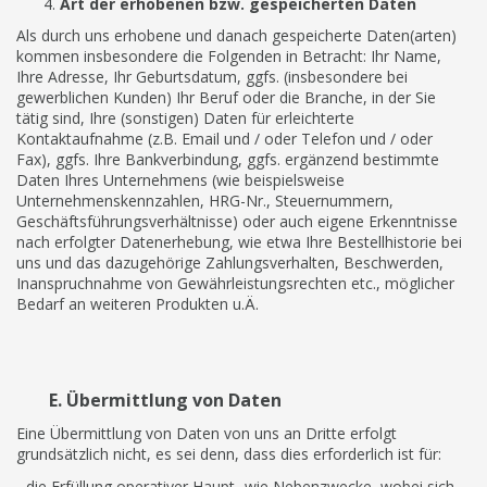
Art der erhobenen bzw. gespeicherten Daten
Als durch uns erhobene und danach gespeicherte Daten(arten)
kommen insbesondere die Folgenden in Betracht: Ihr Name,
Ihre Adresse, Ihr Geburtsdatum, ggfs. (insbesondere bei
gewerblichen Kunden) Ihr Beruf oder die Branche, in der Sie
tätig sind, Ihre (sonstigen) Daten für erleichterte
Kontaktaufnahme (z.B. Email und / oder Telefon und / oder
Fax), ggfs. Ihre Bankverbindung, ggfs. ergänzend bestimmte
Daten Ihres Unternehmens (wie beispielsweise
Unternehmenskennzahlen, HRG-Nr., Steuernummern,
Geschäftsführungsverhältnisse) oder auch eigene Erkenntnisse
nach erfolgter Datenerhebung, wie etwa Ihre Bestellhistorie bei
uns und das dazugehörige Zahlungsverhalten, Beschwerden,
Inanspruchnahme von Gewährleistungsrechten etc., möglicher
Bedarf an weiteren Produkten u.Ä.
E. Übermittlung von Daten
Eine Übermittlung von Daten von uns an Dritte erfolgt
grundsätzlich nicht, es sei denn, dass dies erforderlich ist für:
- die Erfüllung operativer Haupt- wie Nebenzwecke, wobei sich