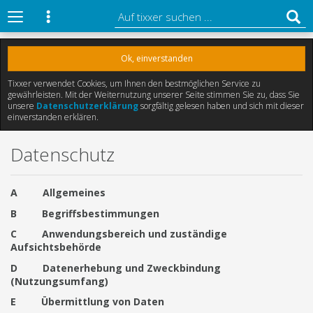
Ok, einverstanden
Tixxer verwendet Cookies, um Ihnen den bestmöglichen Service zu
gewährleisten. Mit der Weiternutzung unserer Seite stimmen Sie zu, dass Sie
unsere
Datenschutzerklärung
sorgfältig gelesen haben und sich mit dieser
einverstanden erklären.
Datenschutz
A Allgemeines
B Begriffsbestimmungen
C Anwendungsbereich und zuständige
Aufsichtsbehörde
D Datenerhebung und Zweckbindung
(Nutzungsumfang)
E Übermittlung von Daten